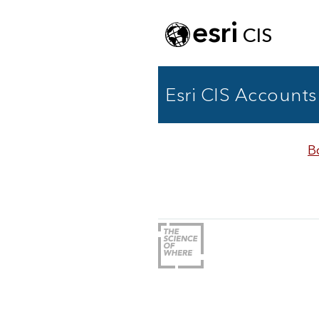
esri
CIS
Esri CIS Accounts
В